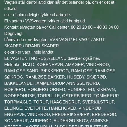
Vagten står derfor altid klar når det brænder på, om er det et
udkald,
eller et almindeligt stykke el arbejde.
ELvagten / VVSvagten rykker altid hurtig ud.
Kontakt elvagten på vor Call center. 80 20 20 80 – 40 33 34 00
Døgnvagt,
håndværker nødvagten. VVS VAGT/ EL VAGT / AKUT
SKADER / BRAND SKADER
elektriker vagt i hele landet:
EL VAGTEN I NORDSJÆLLAND dækker også her.
Elektriker HALD, KØBENHAVN, AMAGER, VINDERØD,
RAMLØSE SAND, BÆKKEKROG, RAMLØSE, RAMLØSE
SØKROG, RAMLØSE BAKKER, HUSEBY, SKÆRØD,
BAKKELANDET, AMMENDRUP, ANNISSE NORD,
HØBJERG, HØBJERG ORNED, HUNDESTED, KIKHAVN,
NØDEBOHUSE, TORPLILLE, ØSTERBJERG, TØMMERUP,
TORPMAGLE, TORUP, HAAGENDRUP, SVERKILSTRUP,
ELLINGE, EVETOFTE, HANEHOVED, VINDERØD
ENGHAVE, VINDERØD, FREDERIKSVÆRK, BREDERØD,
SONNERUP, AUDERØD, AUDERØD SKOV, ANNISSE,
NEJEDE, LYKKESHOLM, ALSØNDERUP, TULSTRUP,