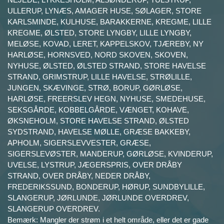
ULLERUP, LYNÆS, AMAGER HUSE, SØLAGER, STORE
KARLSMINDE, KULHUSE, BARAKKERNE, KREGME, LILLE
KREGME, ØLSTED, STORE LYNGBY, LILLE LYNGBY,
MELØSE, KOVAD, LERET, KAPPELSKOV, TJÆREBY, NY
HARLØSE, HORNSVED, NORD SKOVEN, SKOVEN,
NYHUSE, ØLSTED, ØLSTED STRAND, STORE HAVELSE
STRAND, GRIMSTRUP, LILLE HAVELSE, STRØLILLE,
JUNGEN, SKÆVINGE, STRØ, BORUP, GØRLØSE,
HARLØSE, FREERSLEV HEGN, NYHUSE, SMEDEHUSE,
SEKSGÅRDE, KOBBELGÅRDE, VÆNGET, KOHAVE,
ØKSNEHOLM, STORE HAVELSE STRAND, ØLSTED
SYDSTRAND, HAVELSE MØLLE, GRÆSE BAKKEBY,
APHOLM, SIGERSLEVVESTER, GRÆSE,
SIGERSLEVØSTER, MANDERUP, GØRLØSE, KVINDERUP,
UVELSE, LYSTRUP, JÆGERSPRIS, OVER DRÅBY
STRAND, OVER DRÅBY, NEDER DRÅBY,
FREDERIKSSUND, BONDERUP, HØRUP, SUNDBYLILLE,
SLANGERUP, JØRLUNDE, JØRLUNDE OVERDREV,
SLANGERUP OVERDREV.
Bemærk: Mangler der strøm i et helt område, eller det er gade