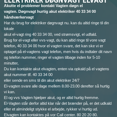
Akutte el problemer kontakt Vagten døgn el
vagten. Døgnvagt hurtig akut elektriker 40 33 34 00
håndværkervagt
Har du brug for elektriker døgnvagt nu. kan du altid ringe til din
lokale
akut el-vagt ring 40 33 34 00, ved strømsvigt, el udfald.
Brug for el-vagt eller vvs-vagt, du kan altid ringe til vore vagt
telefon, 40 33 34 00 hvor el vagten svare, det kan ske vi er
optaget på el-vagtens vagt telefon, men hvis du indtaler dit navn
og telefon nummer, ringer el vagten tilbage inden for 5-10
minutter,
Du kan kontakte akut elvagten, enten via opkald på el vagtens
akut nummer tlf. 40 33 34 00
eller sende en sms til din akut elektriker 24/7
El-vagten svare alle dage mellem 8.00-23.00 derefter så hurtig
vi kan.
El og vvs Vagten hjælper akut, og er altid hurtig fremme.
El-Vagten står derfor altid klar når det brænder på, er det udkald
eller et almindeligt stykke el arbejde, rykker vi hurtig ud.
Elvagten kan kontaktes på vor Call center. 80 20 20 80.